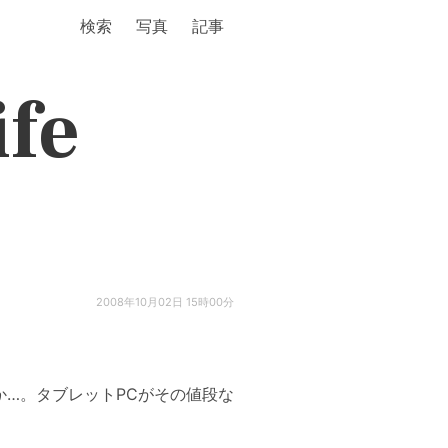
検索
写真
記事
ife
2008年10月02日 15時00分
のか…。タブレットPCがその値段な