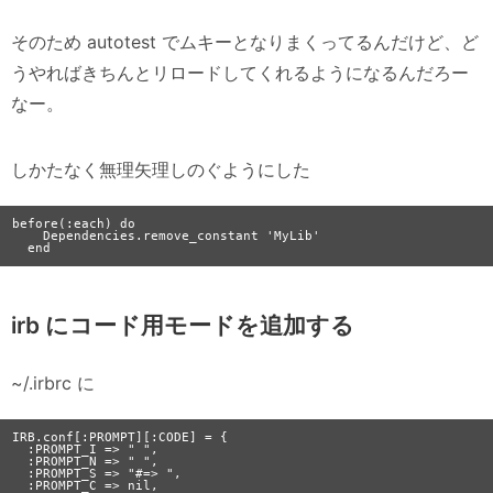
そのため autotest でムキーとなりまくってるんだけど、ど
うやればきちんとリロードしてくれるようになるんだろー
なー。
しかたなく無理矢理しのぐようにした
before(:each) do

    Dependencies.remove_constant 'MyLib'

irb にコード用モードを追加する
~/.irbrc に
IRB.conf[:PROMPT][:CODE] = {

  :PROMPT_I => " ",

  :PROMPT_N => " ",

  :PROMPT_S => "#=> ",

  :PROMPT_C => nil,
