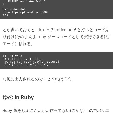
  :RETURN => " #=> %s\n"

}

def codemode!

  conf.prompt_mode = :CODE

とか書いておくと、irb 上で codemode! と打つとコード貼
り付け(そのまんま ruby ソースコードとして実行できる)な
モードに移れる。
(1..5).to_a

 #=> [1, 2, 3, 4, 5]

 %w(foo bar baz).map{|s| s.succ}

な風に出力されるのでコピペれば OK。
ゆの in Ruby
Ruby 版をちょさんいがい作ってない(のかな)！のでバリエ