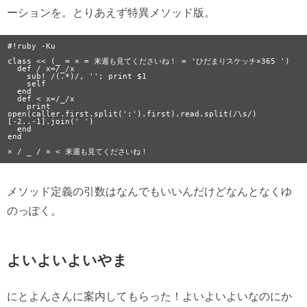
ーションを。とりあえず特異メソッド版。
#!ruby -Ku

class << (_ = × = 来週も見てくださいね！ = 'ひだまりスケッチ×365 ')

  def / x=/_/x

    sub! /(.*)/, ''; print $1

    self

  end

  def < x=/_/x

    print 
open(caller.first.split(':').first).read.split(/\s/)
[-2..-1].join(' ')

  end

end

メソッド定義の引数はなんでもいいんだけどなんとなくゆ
のっぽく。
よいよいよいやま
にとよんさんに案内してもらった！よいよいよいなのにか