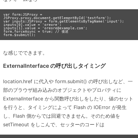
var form:JSProxy = 
JSProxy.proxy.document.getElementById('testform');

var inputs:JSProxy = form.getElementsByTagName('input');

inputs[0].value = 'oreore';

inputs[1].value = 'oreore@example.com';

form.forceAsync = true; // 後述

な感じでできます。
ExternalInterface の呼び出しタイミング
location.href に代入や form.submit() の呼び出しなど、一
部のブラウザ組み込みのオブジェクトやプロパティに
ExternalInterface から関数呼び出しをしたり、値のセット
を行うと、タイミングによって Flash の IOError が発生
し、Flash 側からでは回避できません。そのため値を
setTimeout をしこんで、セッターのコードは