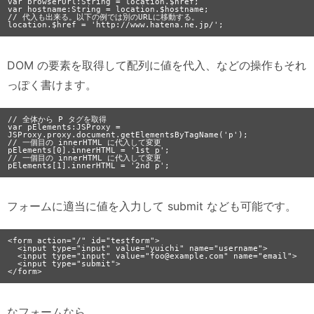
var browserUrl:String = location.$href;

var hostname:String = location.$hostname;

// 代入も出来る。以下の例では別のURLに移動する。

DOM の要素を取得して配列に値を代入、などの操作もそれ
っぽく書けます。
// 全体から P タグを取得

var pElements:JSProxy = 
JSProxy.proxy.document.getElementsByTagName('p');

// 一個目の innerHTML に代入して変更

pElements[0].innerHTML = '1st p';

// 一個目の innerHTML に代入して変更

フォームに適当に値を入力して submit なども可能です。
<form action="/" id="testform">

  <input type="input" value="yuichi" name="username">

  <input type="input" value="foo@example.com" name="email">

  <input type="submit">

なフォームなら