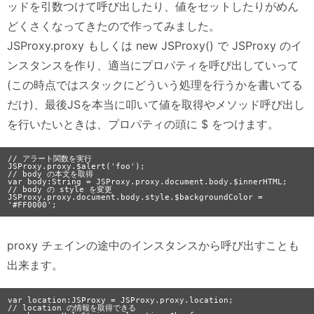
ッドを引数つけて呼び出したり、値をセットしたりがめん
どくさくなってきたので作ってみました。
JSProxy.proxy もしくは new JSProxy() で JSProxy のイ
ンスタンスを作り、適当にプロパティを呼び出していって
(この時点ではスタックにどういう処理を行うかを書いてる
だけ)、最後JSを本当に叩いて値を取得やメソッド呼び出し
を行いたいときは、プロパティの頭に $ をつけます。
// アラート関数を実行

JSProxy.proxy.$alert('foo'); 

// body の本文を取得

var body:String = JSProxy.proxy.document.body.$innerHTML; 

// body の style を変更

JSProxy.proxy.document.body.style.$backgroundColor = 
proxy チェインの途中のインスタンスから呼び出すことも
出来ます。
var location:JSProxy = JSProxy.proxy.location;

// location の情報を取得できる
