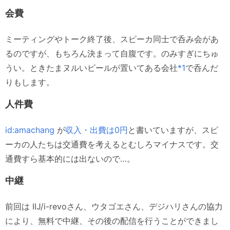
会費
ミーティングやトーク終了後、スピーカ同士で呑み会があ
るのですが、もちろん決まって自腹です。のみすぎにちゅ
うい。ときたまヌルいビールが置いてある会社
*1
で呑んだ
りもします。
人件費
id:amachang
が
収入・出費は0円
と書いていますが、スピ
ーカの人たちは交通費を考えるとむしろマイナスです。交
通費すら基本的には出ないので…。
中継
前回は IIJ/i-revoさん、ウタゴエさん、デジハリさんの協力
により、無料で中継、その後の配信を行うことができまし