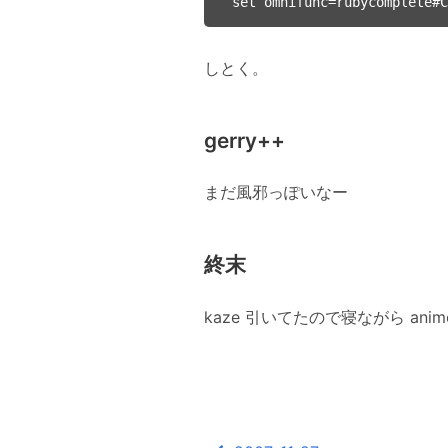
しとく。
gerry++
まだ風邪っぽいなー
終末
kaze 引いてたので寝ながら ani