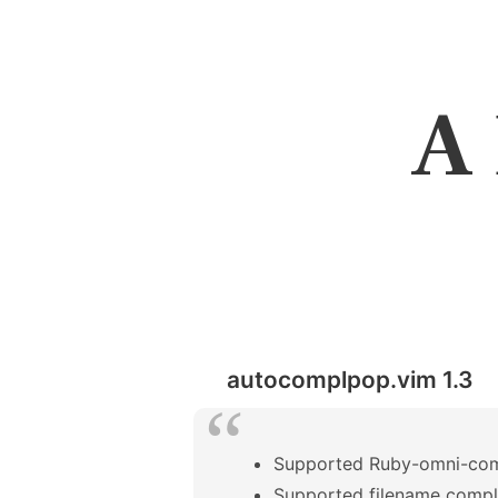
A 
autocomplpop.vim 1.3
Supported Ruby-omni-comp
Supported filename comple