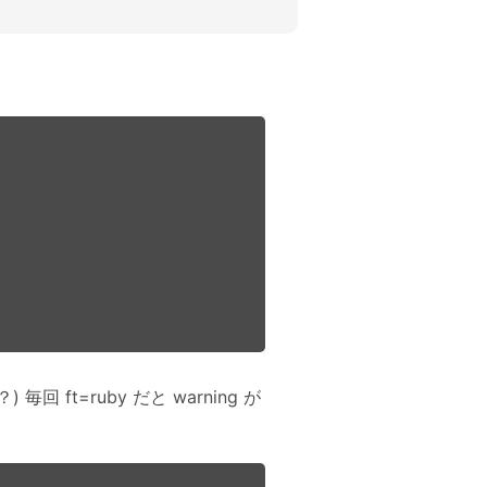
。
 ft=ruby だと warning が