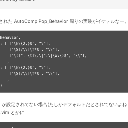
 AutoComplPop_Behavior 周りの実装がイケテルなー
Behavior,

omp が設定されてない場合(たしかデフォルトだとされてないよね？) 毎回
it.vim とかに