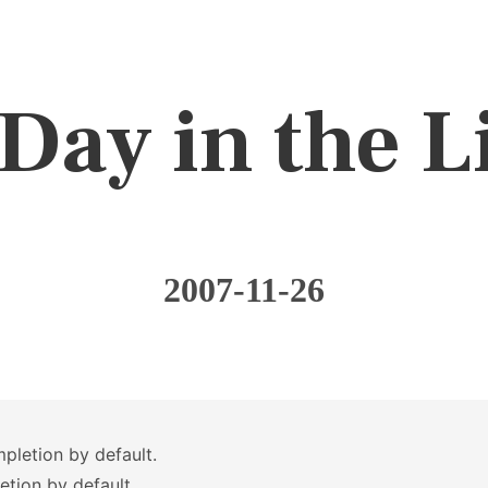
Day in the L
2007-11-26
letion by default.
tion by default.