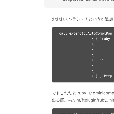
おおおスバラシス！というか追加された
call extend(g:AutoComplPop_
                \ { 'ruby' : [ ['\k\{2,}$', "\"],

                \              ['\S[/\\]\f*$', "\\"],

                \              ['\([^. \t]\.\|^:\|\W:\)$', "\\"],

                \            ],

                \   '*'    : [ ['\k\{2,}$', "\"],

                \              ['\S[/\\]\f*$', "\\"],

                \            ],

でもこれだと ruby で ominic
出る罠。~/.vim/ftplugin/ruby_in