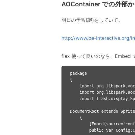
AOContainer での外
明日の予習(謎)をしていて。
http://www.be-interactive.org/
flex 使って良いのなら、Em
package

{

    import org.libspark.aocontainer.AOContainer;

    import org.libspark.aocontainer.AOContainerFactory;

    import flash.display.Sprite;

                              
DocumentRoot extends Sprite

    {

        [Embed(source='config.xml')]

        public var Config:Class;
