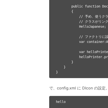
        public function DocumentRoot()

        {

            // 予め、使うクラスを宣言しておかないと

            // クラスがリンクされない場合があるので注意してください

            HelloJapanese; HelloPrinterImpl;

            // ファクトリに設定を渡してコンテナを生成

            var container:AOContainer = AOContainerFactory.create(Config.data);

            var helloPrinter:HelloPrinter = HelloPrinter(container.getObject('helloPrinter'));

            helloPrinter.print();

        }

    }

で、config.xml に DIcon の設定
hello
