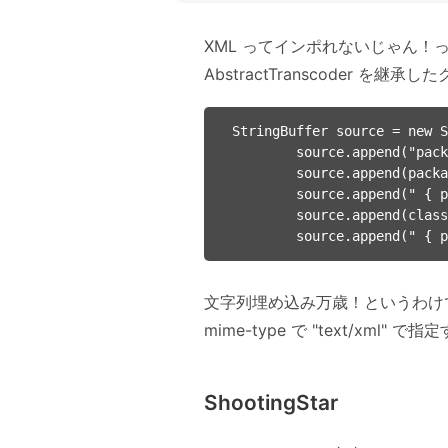
XML ってインポれないじゃん！
AbstractTranscoder 
StringBuffer source = new S
        source.append("package ");

        source.append(packageName);

        source.append(" { public class ");

        source.append(className);

文字列埋め込み万歳！というわけで E
mime-type で "text/xml
ShootingStar