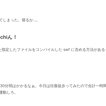
てしまった。寝るか…。
chiん！
きいってた指定したファイルをコンパイルした swf に含める方法
ら30分弱はかかるなぁ。今日は往復徒歩ってみたので合計一時
運動しろ。