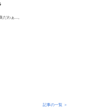
ラ
臭だわぁ…。
記事の一覧 ＞