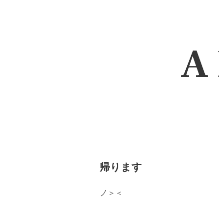
A 
帰ります
ノ＞＜