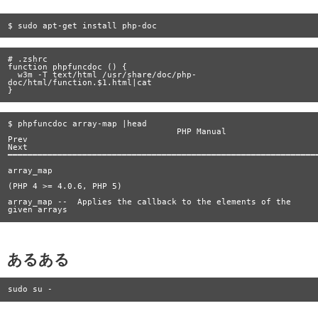
# .zshrc

function phpfuncdoc () {

  w3m -T text/html /usr/share/doc/php-
doc/html/function.$1.html|cat

$ phpfuncdoc array-map |head

                                  PHP Manual

Prev                                                                       
Next

━━━━━━━━━━━━━━━━━━━━━━━━━━━━━━━━━━━━━━━━━━━━━━━━━━━━━━━━━━━━━━━
array_map

(PHP 4 >= 4.0.6, PHP 5)

array_map --  Applies the callback to the elements of the 
あるある