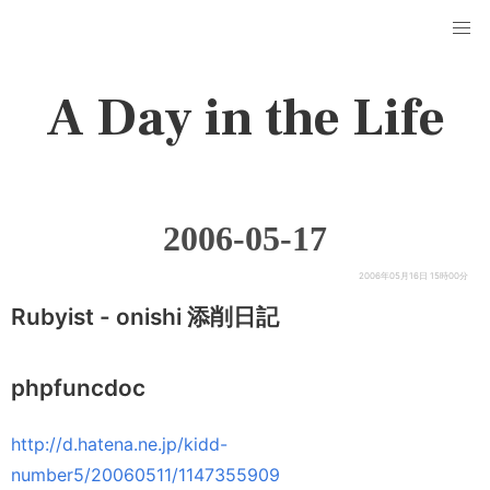
A Day in the Life
2006-05-17
2006年05月16日 15時00分
Rubyist - onishi 添削日記
phpfuncdoc
http://d.hatena.ne.jp/kidd-
number5/20060511/1147355909