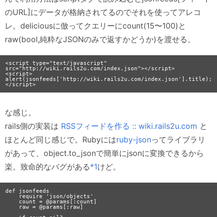
のURL]にデータが格納されてるのでそれを使ってアレコ
レ。deliciousに倣ってクエリーにcount(15〜100)と
raw(bool,純粋なJSONのみで返すかどうか)を渡せる。
<script type="text/javascript" 
src="http://wiki.rails2u.com/index.json"></script>

<script>

alert(jsonfeeds['http://wiki.rails2u.com/index.json'].title);

な感じ。
rails側の実装は
RSSフィードを作る :: wiki.rails2u.com
と
ほとんど同じ感じで。Rubyには
ruby-json
ってライブラリ
があって、object.to_jsonで簡単にjsonに変換できるから
楽。致命的なバグがある
*1
けど。
def jsonfeeds

    require 'json/objects'

    count = @params[:count]

    raw = @params[:raw]
