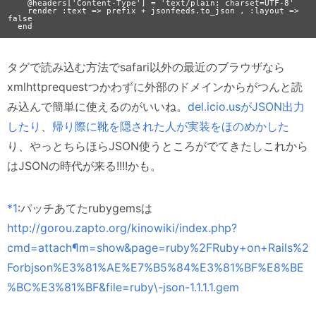
    @headers['Content-Type'] = 'text/plain; charset=UTF-8'

    render :text => prefix + jsonfeeds.to_json , :layout => 
false

タグで読み込む方法でsafari以外の最近のブラウザなら
xmlhttprequestつかわずに外部のドメインからがつんと読
み込んで簡単に使えるのがいいね。
del.icio.usがJSON出力
したり
、
帰り際に靴を隠された人が実装をほのめかした
り、やっとちらほらJSON使うところがでてきたしこれから
はJSONの時代が来る!!!!かも。
*1
:パッチあてたrubygemsは
http://gorou.zapto.org/kinowiki/index.php?
cmd=attach¶m=show&page=ruby%2FRuby+on+Rails%2
Forbjson%E3%81%AE%E7%B5%84%E3%81%BF%E8%BE
%BC%E3%81%BF&file=ruby\-json-1.1.1.1.gem