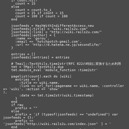
    if count.nil?

      count = 15

    else

      count = count.to_i

      count = 15 if count < 15

      count = 100 if count > 100

    end

    jsonfeeds = HashWithIndifferentAccess.new

    jsonfeeds[:title] = "wiki.rails2u.com"

    jsonfeeds[:link] = "http://wiki.rails2u.com/"

    jsonfeeds[:author] = {

      :name => 'gorou',

      :email => 'hotchpotch☆gmail.com',

      :url => 'http://d.hatena.ne.jp/secondlife/'

    }

    entries = []

    jsonfeeds[:entries] = entries

    # Tmail::TextUtils.time2strでRFC 822の時刻に変換するため利用

    tmt = TMail::TextUtils.dup

    tmt.module_eval 'module_function :time2str'

    pagelist(count).each do |wiki|

      entries << {

        :title => wiki.name,

        :link => url_for(:pagename => wiki.name, :controller 
=> 'wiki', :action => 'show'

),

        :date => tmt.time2str(wiki.timestamp)

      }

    end

    if raw

      prefix = ""

    else

      prefix = 'if (typeof(jsonfeeds) == "undefined") var 
jsonfeeds = {};'

      prefix << 
'jsonfeeds["http://wiki.rails2u.com/index.json"　] = '

    end
