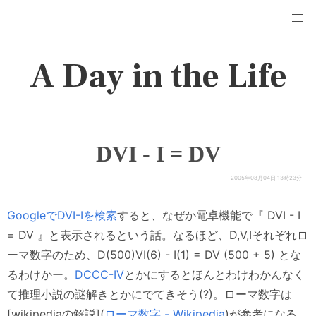
A Day in the Life
DVI - I = DV
2005年08月04日 13時23分
GoogleでDVI-Iを検索
すると、なぜか電卓機能で『 DVI - I
= DV 』と表示されるという話。なるほど、D,V,Iそれぞれロ
ーマ数字のため、D(500)VI(6) - I(1) = DV (500 + 5) とな
るわけかー。
DCCC-IV
とかにするとほんとわけわかんなく
て推理小説の謎解きとかにでてきそう(?)。ローマ数字は
[wikipediaの解説](
ローマ数字 - Wikipedia
)が参考になる。