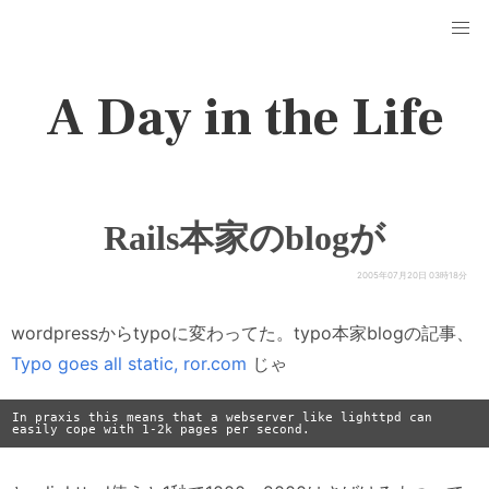
A Day in the Life
Rails本家のblogが
2005年07月20日 03時18分
wordpressからtypoに変わってた。typo本家blogの記事、
Typo goes all static, ror.com
じゃ
In praxis this means that a webserver like lighttpd can 