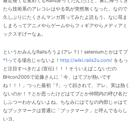
最近寝ても覚めてもRails弄ってたんだけど、家に帰ってき
たら技術系のアレコレはやる気が突然無くなった。なので
久しぶりにたくさんマンガ買ってみたよ読もう。なに苺ま
しまろってアニメやらゲームやらフィギアやらメディアミ
ックスすげーなぁ。
というかみんなRailsろうよ(アレ？)！seleniumとかはてブ
*1
ってる場合じゃないよ！
http://wiki.rails2u.com/
をもっ
と注目すべきだよ(宣伝)！！！そういえばこないだの
BHcon2005で近藤さんに「今、はてブが熱いです
ね！！！」つった最初「?」って顔されて、アレ、実は熱く
ないのか！？とか思ったけどはてブとか仲間内の呼び名だ
しふつーわかんないよね。ちなみにはてなの内部じゃはて
なブックマークは普通に「ブックマーク」と呼んでるらし
いヨ。