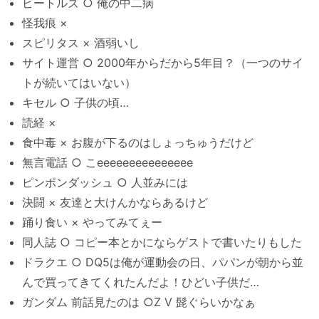
ビートルズ ○ 俺の中二病
怪我痕 ×
スピリタス × 酒弱いし
サイト運営 ○ 2000年からだから5年目？（一つのサイ
トが続いてはいない）
キセル ○ 子供の頃…
読経 ×
食中毒 × お腹が下るのはしょっちゅうだけど
無言電話 ○ こeeeeeeeeeeeeeee
ピンポンダッシュ ○ 人並みには
決闘 × 友達と大けんかならあるけど
踊り食い × やってみてぇー
同人誌 ○ コピー本とかにならゲストで書いたりもした
ドラクエ ○ DQ5は俺が運動会の日、パパンが朝から並
んで買ってきてくれたんだよ！ひどい子供だ…
ガンダム 前話見たのは ○Z V 髭ぐらいかなぁ