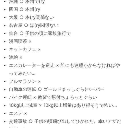
沖縄 ○ 本州で(ry
四国 ○ 本州(ry
大阪 ○ 本(ry関係ない
名古屋 ○ ほ(ry関係ない
仙台 ○ 子供の頃に家族旅行で
漫画喫茶 ×
ネットカフェ ×
油絵 ×
エスカレーターを逆走 × 誰にも迷惑かからなければや
ってみたい…
フルマラソン ×
自動車の運転 ○ ゴールドまっしぐら(ペーパー
バイク運転 × 教習で原付ちょろっとぐらい
10kg以上減量 × 10kg以上増量はあり得そうで怖い…
エステ ×
交通事故 ○ 子供の頃飛び出してひかれた。幸いアザだ