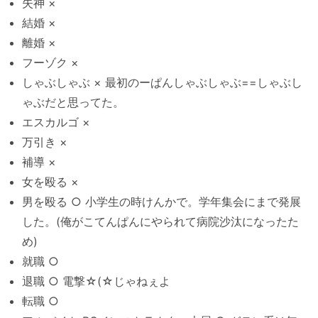
失神 ×
結婚 ×
離婚 ×
フーゾク ×
しゃぶしゃぶ × 最初のーぱんしゃぶしゃぶ==しゃぶし
ゃぶだと思ってた。
エスカルゴ ×
万引き ×
補導 ×
女を殴る ×
男を殴る ○ 小学生の時けんかで。学年集会にまで発展
した。(俺がこてんぱんにやられて病院沙汰になったた
め)
就職 ○
退職 ○ 電撃☆(☆じゃねぇよ
転職 ○