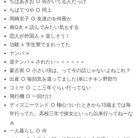
ちばあきお ○ 何かいてる人だっけ
ちばてつや ○ 同上
岡崎京子 ○ 友達のを何冊か
南Q太 × 読んでみたい気もする
恋人が外国人 × 楽しそう！
治験 × 学生寮でまわってた
ナンパ ×
逆ナンパ × されたい＞＜＞＜＞＜
蒙古斑 ○ 小さい頃は。って今の話じゃないよねこれ？
出産 ○ 毎回気を遣ってました(単にチキン野郎?)
コミケ ○ ここ三年ぐらい行ってない
飛行機 ○ 一回だけ
ディズニーランド ○ 物心ついたときから13歳までは毎
年行ってた。高校三年で彼女といった以来行ってねーな
ぁ
一人暮らし ○ 今