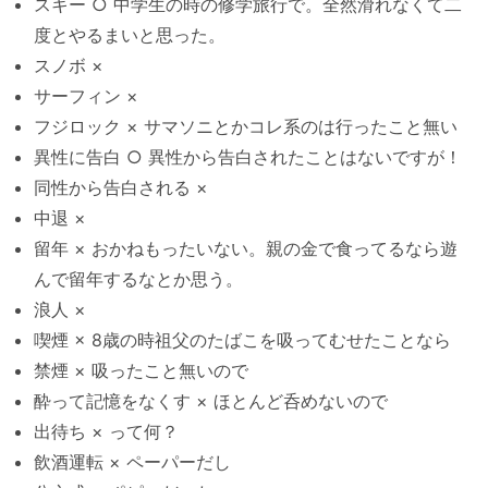
スキー ○ 中学生の時の修学旅行で。全然滑れなくて二
度とやるまいと思った。
スノボ ×
サーフィン ×
フジロック × サマソニとかコレ系のは行ったこと無い
異性に告白 ○ 異性から告白されたことはないですが！
同性から告白される ×
中退 ×
留年 × おかねもったいない。親の金で食ってるなら遊
んで留年するなとか思う。
浪人 ×
喫煙 × 8歳の時祖父のたばこを吸ってむせたことなら
禁煙 × 吸ったこと無いので
酔って記憶をなくす × ほとんど呑めないので
出待ち × って何？
飲酒運転 × ペーパーだし