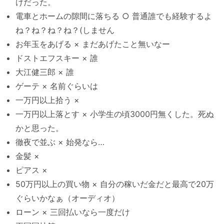
けだった。
電車とホームの隙間に落ちる ○ 普通誰でも経験するよ
ね？ね？ね？ね？(しません
お年玉をあげる × まだあげたこと無いなー
ドストエフスキー × 誰
大江健三郎 × 誰
ゲーテ × 名前ぐらいは
一万円以上拾う ×
一万円以上落とす × 小学生の頃3000円無くした。死ぬ
かと思った。
徹夜で並ぶ × 始発なら…
金髪 ×
ピアス ×
50万円以上の買い物 × 自分の稼いだ金だと最高で20万
ぐらいかなぁ（オーディオ）
ローン × 三回払いなら一度だけ