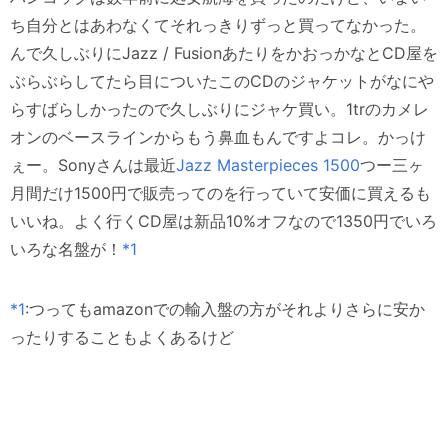
ち自分とはあわなくてそれっきりずっと買ってなかった。
んで久しぶりにJazz / FusionあたりをかおっかなとCD屋を
ぶらぶらしてたら目についたこのCDのジャケットがなにや
らすばらしかったので久しぶりにジャケ買い。1trのカメレ
オンのベースラインからもう鼻血もんですよコレ。かっけ
ぇー。Sonyさんは最近
Jazz Masterpieces 1500
つー三ヶ
月間だけ1500円で販売ってのを行っていて安価に買えるも
いいね。よく行くCD屋は新品10%オフなので1350円でいろ
いろな名盤が！
*1
*1
:つってもamazonでの輸入盤の方がそれよりさらに安か
ったりすることもよくあるけど