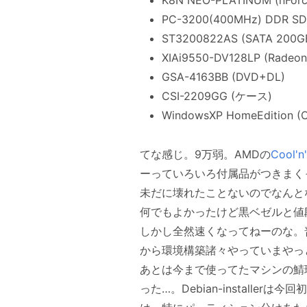
PC-3200(400MHz) DDR SD
ST3200822AS (SATA 200G
XIAi9550-DV128LP (Radeo
GSA-4163BB (DVD+DL)
CSI-2209GG (ケース)
WindowsXP HomeEdition (
てな感じ。9万弱。AMDの
Cool'n
ーっていろいろ付属品がつきまく
未だに壊れたことないのでなんとな
何でもよかったけど黒ベゼルと値
しかし全然速くなってねーのな。普
から環境構築諸々やっていまやっ
あとは今まで使ってたマシンの鯖
った…。Debian-instal