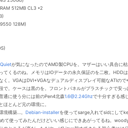
RAM 512MB CL3 *2
B)
n9550 128M)
OS)
'Quiet
が気になったのでAMD製CPUを。マザーはいい具合に枯
ってくるのね。メモリはIOデータの永久保証のを二枚。HDD
く。VGAはDVI+VGAなデュアルディスプレイ可能なATIの
段で。ケースは黒のを。フロントパネルがプラスチックで安っ
通に使う分には前のPen4北森
1.6@2.24Ghz
で十分すぎる感
とほとんど元の環境に。
環境構築…。
Debian-installer
を使ってsarge入れてsidにしてke
lerは今回初めて使ってみたんだけどいい感じにできあがってるね。wo