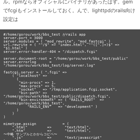
ル。rpmならオフィシャルにバイナリがあったはず。gem
でfcgiもインストールしておく。んで、lighttpdのrails向け
設定は
#/home/gorou/work/bbs_test がrails app

server.port = 3000

server.modules = ( "mod_rewrite", "mod_fastcgi" )

url.rewrite = ( "^/$" => "index.html", "^([^.]+)$" => 
"$1.html" )

server.error-handler-404 = "/dispatch.fcgi"

server.document-root = "/home/gorou/work/bbs_test/public"

server.errorlog      = 
"/home/gorou/work/bbs_test/log/server.log"

fastcgi.server = ( ".fcgi" =>

    ( "localhost" =>

      (

       "min-procs" => 1,

       "max-procs" => 5,

       "socket"   => "/tmp/application.fcgi.socket",

       "bin-path" => 
"/home/gorou/work/bbs_test/public/dispatch.fcgi",

       "bin-environment" => ( "RAILS_ROOT"  => 
"/home/gorou/work/bbs_test",

           "RAILS_ENV"   => "development" )

      )

    )

)

mimetype.assign            = (

    ".html"         =>      "text/html",

    ".htm"          =>      "text/html",

〜中略 サンプルとかからコピペ〜

    ".js"           =>      "text/javascript"
