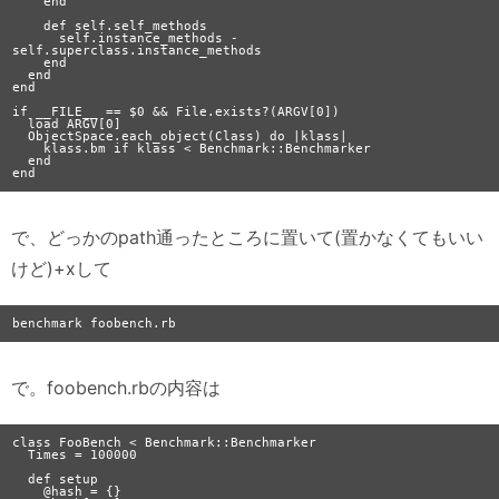
    end

    def self.self_methods

      self.instance_methods - 
self.superclass.instance_methods

    end

  end

end

if __FILE__ == $0 && File.exists?(ARGV[0])

  load ARGV[0]

  ObjectSpace.each_object(Class) do |klass|

    klass.bm if klass < Benchmark::Benchmarker

  end

で、どっかのpath通ったところに置いて(置かなくてもいい
けど)+xして
で。foobench.rbの内容は
class FooBench < Benchmark::Benchmarker

  Times = 100000

  def setup

    @hash = {}
