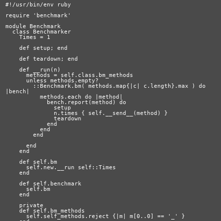
#!/usr/bin/env ruby

require 'benchmark'

module Benchmark

  class Benchmarker

    Times = 1

    def setup; end

    def teardown; end

    def __run(n)

      methods = self.class.bm_methods

      unless methods.empty?

        ::Benchmark.bm( methods.map{|c| c.length}.max ) do 
|bench|

          methods.each do |method|

            bench.report(method) do

              setup

              n.times { self.__send__(method) }

              teardown

            end

          end

        end

      end

    end

    def self.bm

      self.new.__run self::Times

    end

    def self.benchmark

      self.bm

    end

    private

    def self.bm_methods

      self.self_methods.reject {|m| m[0..0] == '_' }
