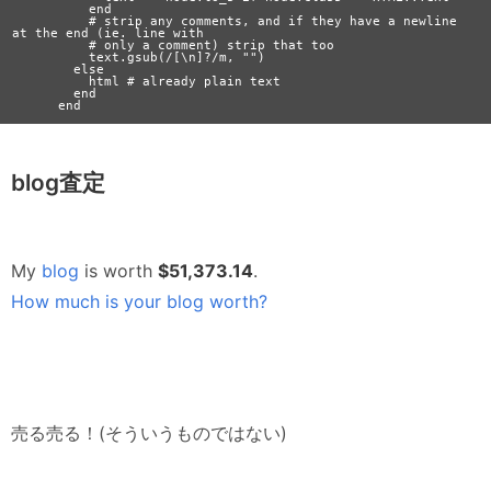
          end

          # strip any comments, and if they have a newline 
at the end (ie. line with

          # only a comment) strip that too

          text.gsub(/[\n]?/m, "")

        else

          html # already plain text

        end

blog査定
My
blog
is worth
$51,373.14
.
How much is your blog worth?
売る売る！(そういうものではない)