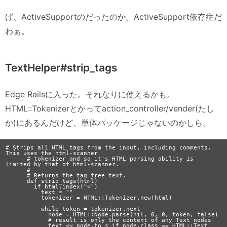
げ、ActiveSupportのだったのか。ActiveSupport依存症だ
わぁ。
TextHelper#strip_tags
Edge Railsに入った。それなりに使えるかも。
HTML::Tokenizerとかってaction_controller/vender(たし
か)にあるんだけど、単体パッケージじゃないのかしら。
# Strips all HTML tags from the input, including comments.  
This uses the html-scanner

      # tokenizer and so it's HTML parsing ability is 
limited by that of html-scanner.

      #

      # Returns the tag free text.

      def strip_tags(html)

        if html.index("<")

          text = ""

          tokenizer = HTML::Tokenizer.new(html)

          while token = tokenizer.next

            node = HTML::Node.parse(nil, 0, 0, token, false)

            # result is only the content of any Text nodes

            text << node.to_s if node.class == HTML::Text
