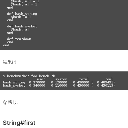
    @hash['a'] = 1

    @hash[:a] = 1

  end

  def hash_string

    @hash['a']

  end

  def hash_symbol

    @hash[:a]

  end

  def teardown

  end

結果は
$ benchmarker foo_bench.rb

                 user     system      total        real

hash_string  0.370000   0.120000   0.490000 (  0.489491)

な感じ。
String#first