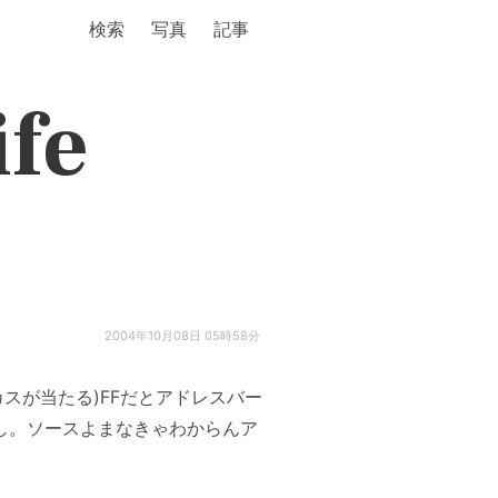
検索
写真
記事
ife
2004年10月08日 05時58分
カスが当たる)FFだとアドレスバー
し。ソースよまなきゃわからんア