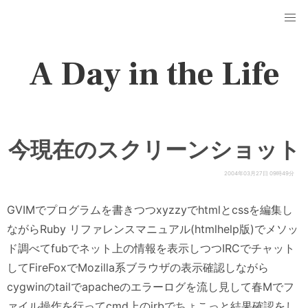
A Day in the Life
今現在のスクリーンショット
2004年03月27日 09時49分
GVIMでプログラムを書きつつxyzzyでhtmlとcssを編集し
ながらRuby リファレンスマニュアル(htmlhelp版)でメソッ
ド調べてfubでネット上の情報を表示しつつIRCでチャット
してFireFoxでMozilla系ブラウザの表示確認しながら
cygwinのtailでapacheのエラーログを流し見して春Mでフ
ァイル操作を行ってcmd上のirbでちょこっと結果確認をし