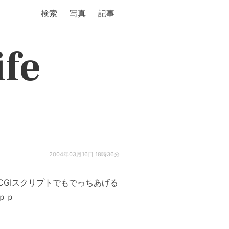
検索
写真
記事
ife
2004年03月16日 18時36分
CGIスクリプトでもでっちあげる
ｐｐ