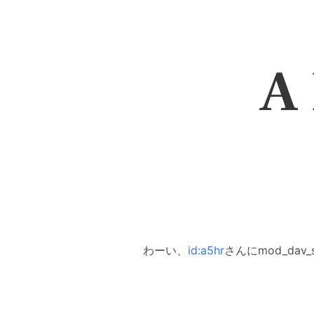
A 
わーい、
id:a5hr
さんにmod_da