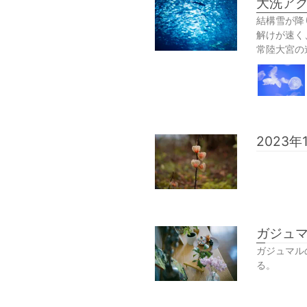
大洗アク
結構雪が降
解けが速く
常陸大宮の
2023年
ガジュマ
ガジュマル
る。