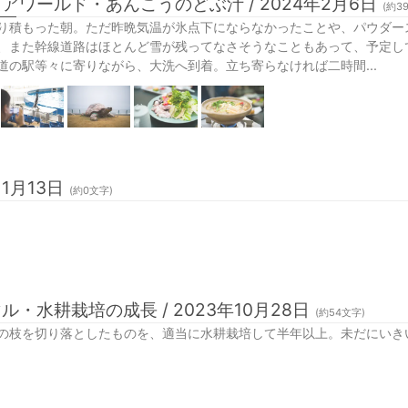
アワールド・あんこうのどぶ汁 / 2024年2月6日
(約
3
り積もった朝。ただ昨晩気温が氷点下にならなかったことや、パウダー
、また幹線道路はほとんど雪が残ってなさそうなこともあって、予定し
道の駅等々に寄りながら、大洗へ到着。立ち寄らなければ二時間...
11月13日
(約
0
文字)
ル・水耕栽培の成長 / 2023年10月28日
(約
54
文字)
の枝を切り落としたものを、適当に水耕栽培して半年以上。未だにいき