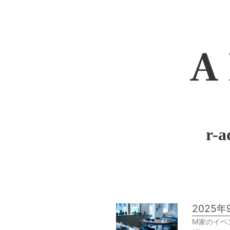
A 
r-
2025年
M家のイベ