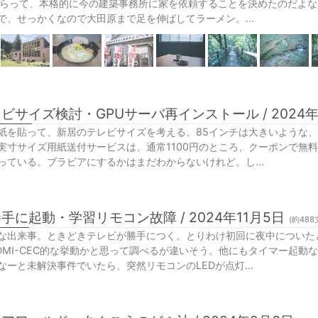
てもらって、本格的に今の建築事務所に家を依頼することを決めたのだよ
で、せっかくなので大田原まで足を伸ばしてラーメン。...
ビサイズ検討・GPUサーバ再インストール / 2024年
紙を貼って、新居のテレビサイズを考える。85インチは大きいような
実寸サイズ用紙送付サービスは、通常1100円のところ、クーポンで無
っている。ブラビアにするかはまだわからないけれど。し...
手に起動・学習リモコン故障 / 2024年11月5日
(約
488
な出来事。ときどきテレビが勝手につく。とりわけ初回に夜中についた
DMI-CEC的な挙動かと思って調べるが違いそう。他にもタイマー起動
なーと未解決事件でいたら、突然リモコンのLEDが点灯...