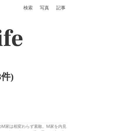
検索
写真
記事
ife
8件)
のM家は相変わらず素敵。M家を内見