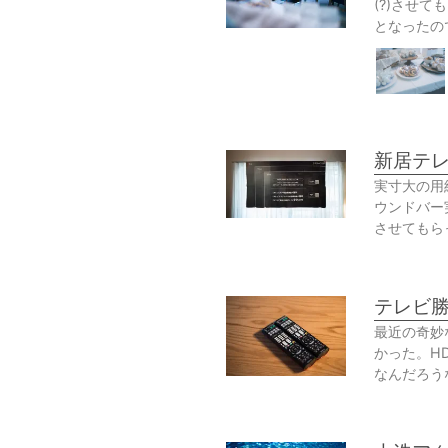
(?)させ
となったの
新居テレ
実寸大の用
ウンドバー
させてもら
テレビ勝
最近の奇妙
かった。H
なんだろう