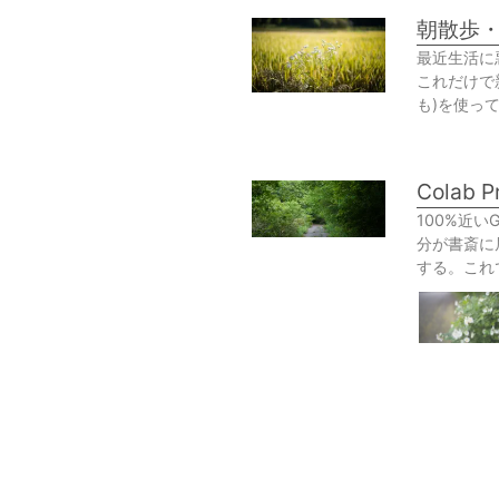
朝散歩・Y
最近生活に
これだけで新
も)を使っ
Colab 
100%近
分が書斎に
する。これで