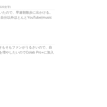
520
文字)
いたので、早速朝散歩に出かける。
以外ほとんとYouTube(music
＆そもそもファンがうるさいので、自
したいのでColab Pro+に加入