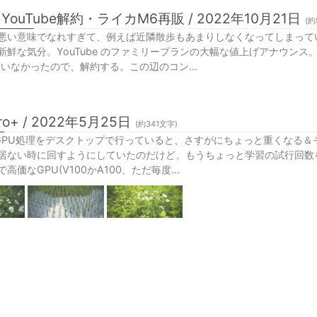
ouTube解約・ライカM6再販 / 2022年10月21日
(約
悪い意味でなれすぎて、例えば近隣散歩もあまりしなくなってしまって
鮮な気分。YouTube のファミリープランの大幅な値上げアナウンス。自分
ていなかったので、解約する。この辺のコン...
Pro+ / 2022年5月25日
(約
341
文字)
いGPU処理をデスクトップで行っていると、さすがにちょっと重くなる
居ない時に回すようにしていたのだけど、もうちょっと学習の試行回数を増や
高価なGPU(V100かA100、ただ毎度...