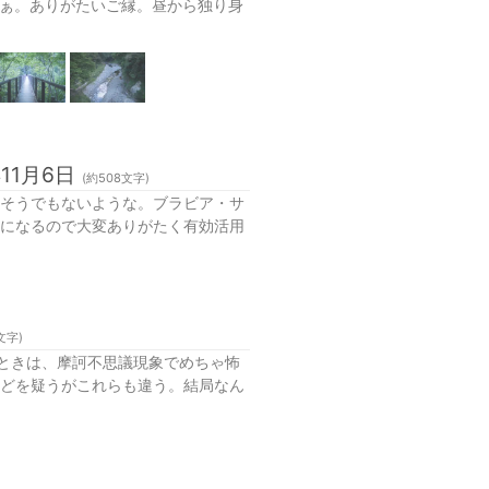
なぁ。ありがたいご縁。昼から独り身
11月6日
(約
508
文字)
、そうでもないような。ブラビア・サ
料になるので大変ありがたく有効活用
文字)
ときは、摩訶不思議現象でめちゃ怖
などを疑うがこれらも違う。結局なん